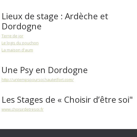
Lieux de stage : Ardèche et
Dordogne
Terre de jor
Le logis du pouchon
La maison d'aum
Une Psy en Dordogne
http://untempspoursoi.hautetfort.com/
Les Stages de « Choisir d’être soi"
www.choisirdetresoi.fr